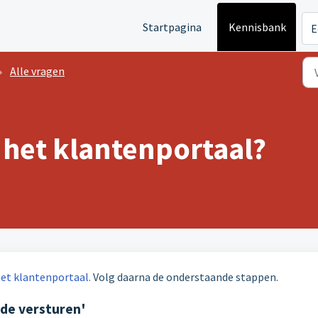
Startpagina
Kennisbank
E
Alle vragen
j het klantenportaal?
 het klantenportaal.
Volg daarna de onderstaande stappen.
Code versturen'